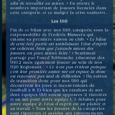
afin de travailler au mieux. »
En atteste le
nombres important de joueurs licenciés dans
cette catégorie, et ce malgré la crise sanitaire…
Les U10
Fin de ce bilan avec nos U10, catégorie sous la
responsabilité de Frédéric Munuera qui
entame sa première saison au club.
« Le bilan
de cette 1ere partie est satisfaisant, l’état d’esprit
est cohérent, bien que j’attends mieux des
joueurs, on peux mieux faire ! »
Sentiment
partagé par Foued Tebbouche, éducateur des
U10.2 mais également joueur au sein de nos
U20 Régionaux :
« Ce n’est pas évident puisque
c’est leur première année sur cet espace là donc
on rencontre pas mal de difficultés. »
Un saison
de transition donc pour nos U10 qui
découvrent les joies et inconvénients du
football à 8. Et bien que les résultats de nos
deux équipes U10 soient opposées (2 victoires
et un nul pour notre équipe 1, 3 défaites pour
notre équipe 2), l’état d’esprit est au plaisir et
au travail. « Tous les joueurs de la catégories
sont rigoureux et assidus aux entraînements,