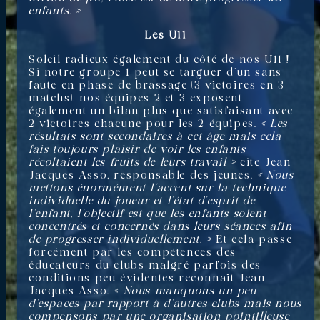
enfants. »
Les U11
Soleil radieux également du côté de nos U11 !
Si notre groupe 1 peut se targuer d’un sans
faute en phase de brassage (3 victoires en 3
matchs), nos équipes 2 et 3 exposent
également un bilan plus que satisfaisant avec
2 victoires chacune pour les 2 équipes.
« Les
résultats sont secondaires à cet âge mais cela
fais toujours plaisir de voir les enfants
récoltaient les fruits de leurs travail »
cite Jean
Jacques Asso, responsable des jeunes.
« Nous
mettons énormément l’accent sur la technique
individuelle du joueur et l’état d’esprit de
l’enfant, l’objectif est que les enfants soient
concentrés et concernés dans leurs séances afin
de progresser individuellement. »
Et cela passe
forcément par les compétences des
éducateurs du clubs malgré parfois des
conditions peu évidentes reconnait Jean
Jacques Asso.
« Nous manquons un peu
d’espaces par rapport à d’autres clubs mais nous
compensons par une organisation pointilleuse