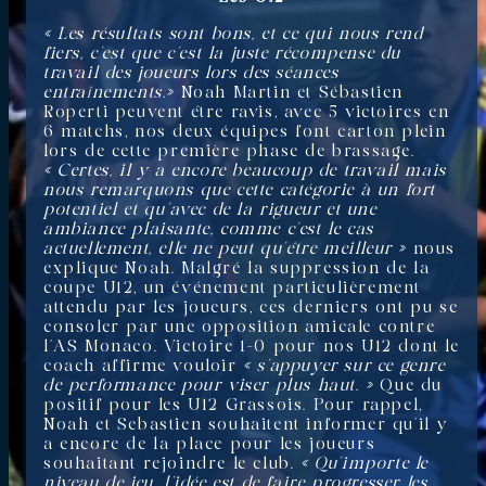
« Les résultats sont bons, et ce qui nous rend
fiers, c’est que c’est la juste récompense du
travail des joueurs lors des séances
entraînements.»
Noah Martin et Sébastien
Roperti peuvent être ravis, avec 5 victoires en
6 matchs, nos deux équipes font carton plein
lors de cette première phase de brassage.
« Certes, il y a encore beaucoup de travail mais
nous remarquons que cette catégorie à un fort
potentiel et qu’avec de la rigueur et une
ambiance plaisante, comme c’est le cas
actuellement, elle ne peut qu’être meilleur »
nous
explique Noah. Malgré la suppression de la
coupe U12, un événement particulièrement
attendu par les joueurs, ces derniers ont pu se
consoler par une opposition amicale contre
l’AS Monaco. Victoire 1-0 pour nos U12 dont le
coach affirme vouloir
« s’appuyer sur ce genre
de performance pour viser plus haut. »
Que du
positif pour les U12 Grassois. Pour rappel,
Noah et Sebastien souhaitent informer qu’il y
a encore de la place pour les joueurs
souhaitant rejoindre le club.
« Qu’importe le
niveau de jeu, l’idée est de faire progresser les