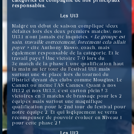
catégories en compagnie de nos principaux
responsables.
Les U13
Malgré un début de saison compliqué (deux
défaites lors des deux premiers matchs), nos
U13.1 n’ont jamais été inquietés.
« Le groupe est
sain, travaille correctement, forcément cela allait
payer »
cite Anthony Russo, coach, mais
également responsable de la catégorie. Et le
travail paye ! Une victoire 7-0 lors du
3e match de la phase 1, une qualification haut
la main au 1er tour du Festival U13 mais
surtout une 4e place lors du tournoi du
District devant des clubs comme Mougins, Le
Cannet ou même l’AS Cannes. Quant à nos
U13.2 et nos U13.3, c’est carton plein ! 3
victoires en 3 matchs de brassage pour les 2
équipes mais surtout une magnifique
qualification pour le 2nd tour du festival pour
notre équipe 2. Et qui logiquement se verra
récompenser de pouvoir évoluer en Niveau 1
pour cette phase 2 !
Les U12