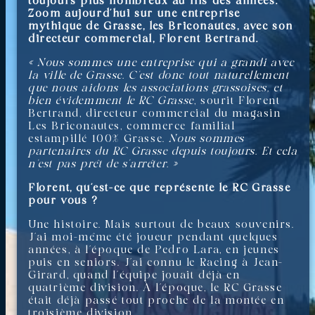
toujours plus nombreux au fils des années.
Zoom aujourd’hui sur une entreprise
mythique de Grasse, les Briconautes, avec son
directeur commercial, Florent Bertrand.
« Nous sommes une entreprise qui a grandi avec
la ville de Grasse. C’est donc tout naturellement
que nous aidons les associations grassoises, et
bien évidemment le RC Grasse
, sourit Florent
Bertrand, directeur commercial du magasin
Les Briconautes, commerce familial
estampillé 100% Grasse.
Nous sommes
partenaires du RC Grasse depuis toujours. Et cela
n’est pas prêt de s’arrêter. »
Florent, qu’est-ce que représente le RC Grasse
pour vous ?
Une histoire. Mais surtout de beaux souvenirs.
J’ai moi-même été joueur pendant quelques
années, à l’époque de Pedro Lara, en jeunes
puis en seniors. J’ai connu le Racing à Jean-
Girard, quand l’équipe jouait déjà en
quatrième division. À l’époque, le RC Grasse
était déjà passé tout proche de la montée en
troisième division.