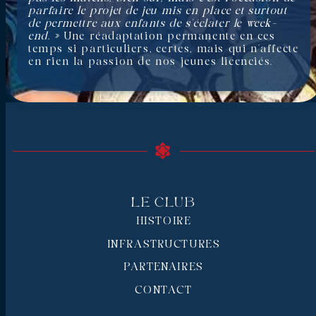
parfaire le projet de jeu mis en place et surtout
de permettre aux enfants de s’éclater le week-
end. »
Une réadaptation permanente en ces
temps si particuliers, certes, mais qui n’affecte
en rien la passion de nos jeunes licenciés.
Le Club
HISTOIRE
INFRASTRUCTURES
PARTENAIRES
CONTACT