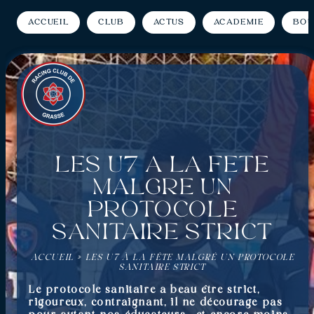
Accueil
Club
Actus
Académie
Bou
Les U7 à la fête
malgré un
protocole
sanitaire strict
ACCUEIL
»
LES U7 À LA FÊTE MALGRÉ UN PROTOCOLE
SANITAIRE STRICT
Le protocole sanitaire a beau être strict,
rigoureux, contraignant, il ne décourage pas