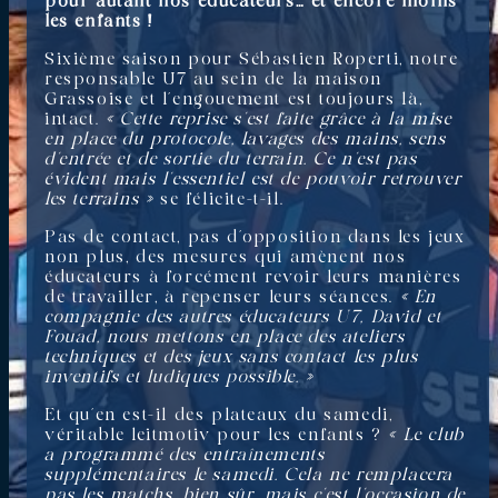
pour autant nos éducateurs… et encore moins
les enfants !
Sixième saison pour Sébastien Roperti, notre
responsable U7 au sein de la maison
Grassoise et l’engouement est toujours là,
intact.
« Cette reprise s’est faite grâce à la mise
en place du protocole, lavages des mains, sens
d’entrée et de sortie du terrain. Ce n’est pas
évident mais l’essentiel est de pouvoir retrouver
les terrains »
se félicite-t-il.
Pas de contact, pas d’opposition dans les jeux
non plus, des mesures qui amènent nos
éducateurs à forcément revoir leurs manières
de travailler, à repenser leurs séances.
« En
compagnie des autres éducateurs U7, David et
Fouad, nous mettons en place des ateliers
techniques et des jeux sans contact les plus
inventifs et ludiques possible. »
Et qu’en est-il des plateaux du samedi,
véritable leitmotiv pour les enfants ?
« Le club
a programmé des entraînements
supplémentaires le samedi. Cela ne remplacera
pas les matchs, bien sûr, mais c’est l’occasion de