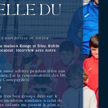
elle du
QUE INDIVIDUELLE DU JOUEUR »
la maison Rouge et Bleu, Robin
ucateur, interview avec notre
ait aussi arbitre pendant trois ans.
ée, j’ai la responsabilité des U6,
ge Canteperdrix.
?
un très bon groupe déjà sur le
ec un niveau similaire à celui de
les enfants me posent le plus a