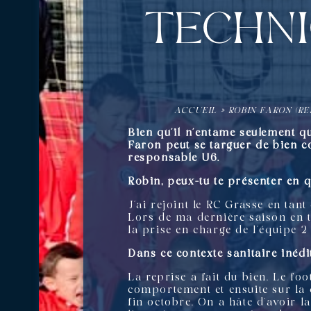
techni
ACCUEIL
»
ROBIN FARON (RE
Bien qu’il n’entame seulement q
Faron peut se targuer de bien co
responsable U6.
Robin, peux-tu te présenter en 
J’ai rejoint le RC Grasse en tant
Lors de ma dernière saison en ta
la prise en charge de l’équipe 2
Dans ce contexte sanitaire inéd
La reprise a fait du bien. Le fo
comportement et ensuite sur la q
fin octobre. On a hâte d’avoir la