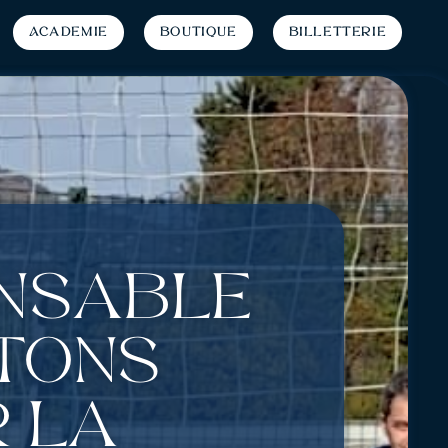
Académie
Boutique
Billetterie
onsable
stons
r la