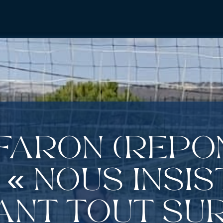
 Faron (rep
: « Nous insi
ant tout su