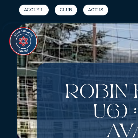
Accueil
Club
Actus
Robin
U6) 
av