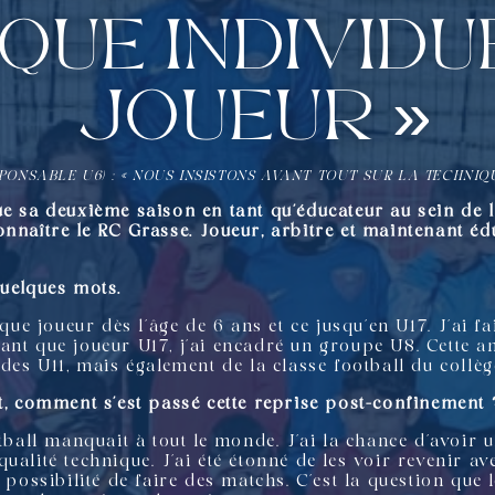
que individu
joueur »
PONSABLE U6) : « NOUS INSISTONS AVANT TOUT SUR LA TECHNI
ue sa deuxième saison en tant qu’éducateur au sein de 
nnaître le RC Grasse. Joueur, arbitre et maintenant éd
quelques mots.
 que joueur dès l’âge de 6 ans et ce jusqu’en U17. J’ai f
nt que joueur U17, j’ai encadré un groupe U8. Cette ann
 des U11, mais également de la classe football du collè
it, comment s’est passé cette reprise post-confinement 
otball manquait à tout le monde. J’ai la chance d’avoir 
ualité technique. J’ai été étonné de les voir revenir av
 possibilité de faire des matchs. C’est la question que 