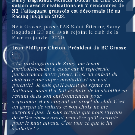
Samy Baghdadi. Meilleur buteur du club cette
saison avec 5 réalisations en 7 rencontres de
N2, l’attaquant grassois est désormais lié au
Racing jusqu’en 2023.
Né à Grasse, passé l’AS Saint-Étienne, Samy
Baghdadi (23 ans) avait rejoint le club de la
Rose en janvier 2020.
Jean-Philippe Cheton, Président du RC Grasse
:
« La prolongation de Samy me tenait
particulièrement à cœur car il représente
parfaitement notre projet. C’est un enfant du
club avec une super mentalité et un vrai
potentiel. Je sais qu’il aurait pu signer en
National, mais il a fait le choix de la stabilité en
restant dans son environnement pour
s’épanouir et en croyant au projet du club. C’est
un garçon de valeurs et son choix ne me
surprend pas. Je suis certain que nous vivrons
de belles choses avant peut être qu’il s’envole
pour le haut niveau. C’est tout ce que je lui
souhaite ! »