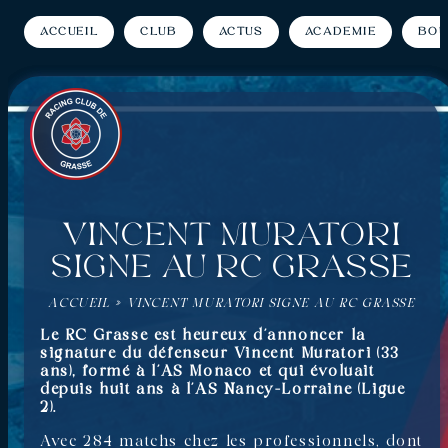
Accueil
Club
Actus
Académie
Bou
Vincent Muratori
signe au RC Grasse
ACCUEIL
»
VINCENT MURATORI SIGNE AU RC GRASSE
Le RC Grasse est heureux d’annoncer la
signature du défenseur Vincent Muratori (33
ans), formé à l’AS Monaco et qui évoluait
depuis huit ans à l’AS Nancy-Lorraine (Ligue
2).
Avec 284 matchs chez les professionnels, dont