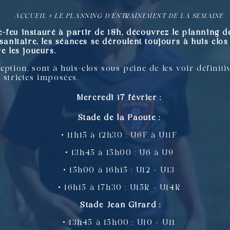
ACCUEIL
»
LE PLANNING D’ENTRAÎNEMENT DE LA SEMAINE
-feu instauré à partir de 18h, découvrez le planning 
sanitaire, les séances se déroulent toujours à huis clos 
e les joueurs.
eption, sont à huis-clos sous peine de les voir définit
 strictes imposées.
Mercredi 17 février :
Stade de la Paoute :
• 11h15 à 12h30 : U6F à U11F
• 13h45 à 15h00 : U6 à U9
• 15h00 à 16h15 : U12 – U13
• 16h15 à 17h30 : U15R – U14R
Stade Jean Girard :
• 13h45 à 15h00 : U10 – U11