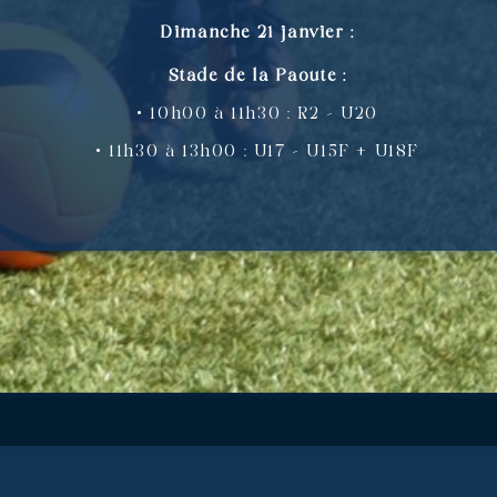
Dimanche 21 janvier :
Stade de la Paoute :
• 10h00 à 11h30 : R2 – U20
• 11h30 à 13h00 : U17 – U15F + U18F