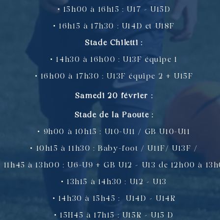
• 15h00 à 16h15 : U17 – U15D
• 16h15 à 17h30 : U14D et U18F
Stade Chiletti :
• 14h30 à 16h00 : U13F équipe 1
• 16h00 à 17h30 : U13F équipe 2 + U15F
Samedi 20 février :
Stade de la Paoute :
• 9h00 à 10h15 : U10-U11 / GB U10-U11
• 10h15 à 11h30 : Baby-foot / U11F/ U13F /
• 11h45 à 13h00 : U6-U9 + GB U12 – U13 de 12h00 à 13
• 13h15 à 14h30 : U12 – U13
• 14h30 à 15h45 : U14D – U14R
• 15H45 à 17h15 : U15R – U15 D