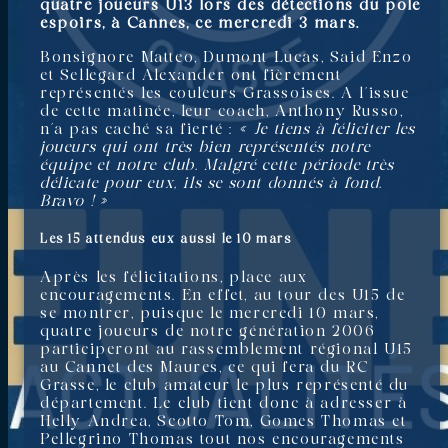
quatre joueurs U13 lors des détections du pole
espoirs, à Cannes, ce mercredi 3 mars.
Bonsignore Matteo, Dumont Lucas, Said Enzo
et Sellegard Alexander ont fièrement
représentés les couleurs Grassoises. A l’issue
de cette matinée, leur coach, Anthony Russo,
n’a pas caché sa fierté :
« Je tiens à féliciter les
joueurs qui ont très bien représentés notre
équipe et notre club. Malgré cette période très
délicate pour eux, ils se sont donnés à fond.
Bravo ! »
Les 15 attendus eux aussi le 10 mars
Après les félicitations, place aux
encouragements. En effet, au tour des U15 de
se montrer, puisque le mercredi 10 mars,
quatre joueurs de notre génération 2006
participeront au rassemblement régional U15
au Cannet des Maures, ce qui fera du RC
Grasse, le club amateur le plus représenté du
département. Le club tient donc à adresser à
Helly Andrea, Scotto Tom, Gomes Thomas et
Pellegrino Thomas tout nos encouragements