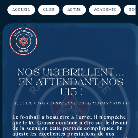
Accueil
Club
Actus
Académie
Bou
Nos U13 brillent…
en attendant nos
U15 !
ACCUEIL
»
NOS U13 BRILLENT… EN ATTENDANT NOS U15
!
Le football a beau être à l’arrêt, il n’empêche
que le RC Grasse continue a être sur le devant
de la scène en cette période compliquée. En
atteste les excellentes prestations de nos