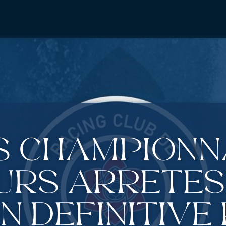
s championn
rs arrêtés,
n définitive