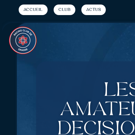
Accueil
Club
Actus
Le
amateu
décisio