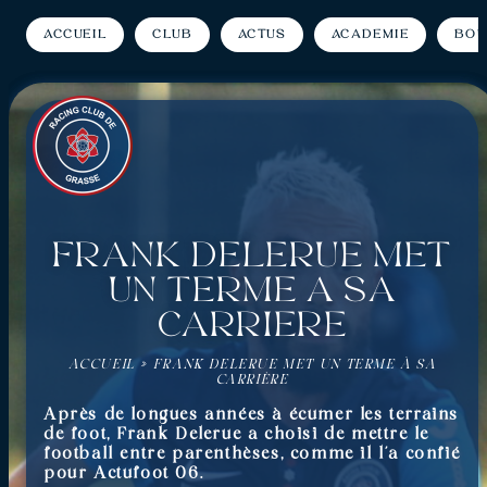
Accueil
Club
Actus
Académie
Bou
Frank Delerue met
un terme à sa
carrière
ACCUEIL
»
FRANK DELERUE MET UN TERME À SA
CARRIÈRE
Après de longues années à écumer les terrains
de foot, Frank Delerue a choisi de mettre le
football entre parenthèses, comme il l’a confié
pour Actufoot 06.