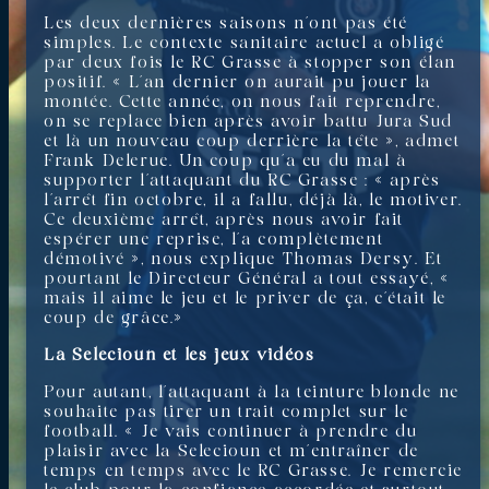
Les deux dernières saisons n’ont pas été
simples. Le contexte sanitaire actuel a obligé
par deux fois le RC Grasse à stopper son élan
positif. « L’an dernier on aurait pu jouer la
montée. Cette année, on nous fait reprendre,
on se replace bien après avoir battu Jura Sud
et là un nouveau coup derrière la tête », admet
Frank Delerue. Un coup qu’a eu du mal à
supporter l’attaquant du RC Grasse : « après
l’arrêt fin octobre, il a fallu, déjà là, le motiver.
Ce deuxième arrêt, après nous avoir fait
espérer une reprise, l’a complètement
démotivé », nous explique Thomas Dersy. Et
pourtant le Directeur Général a tout essayé, «
mais il aime le jeu et le priver de ça, c’était le
coup de grâce.»
La Selecioun et les jeux vidéos
Pour autant, l’attaquant à la teinture blonde ne
souhaite pas tirer un trait complet sur le
football. « Je vais continuer à prendre du
plaisir avec la Selecioun et m’entraîner de
temps en temps avec le RC Grasse. Je remercie