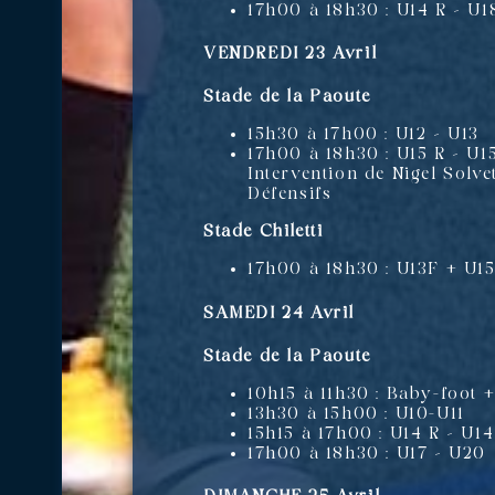
17h00 à 18h30 : U14 R – U1
VENDREDI 23 Avril
Stade de la Paoute
15h30 à 17h00 : U12 – U13
17h00 à 18h30 : U15 R – U1
Intervention de Nigel Solve
Défensifs
Stade Chiletti
17h00 à 18h30 : U13F + U1
SAMEDI 24 Avril
Stade de la Paoute
10h15 à 11h30 : Baby-foot 
13h30 à 15h00 : U10-U11
15h15 à 17h00 : U14 R – U1
17h00 à 18h30 : U17 – U20