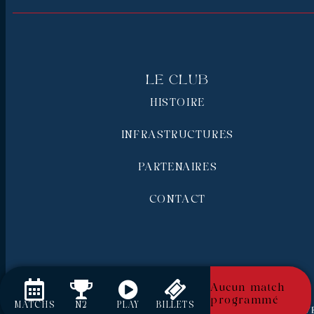
Le Club
HISTOIRE
INFRASTRUCTURES
PARTENAIRES
CONTACT
Aucun match
programmé
MATCHS
N2
PLAY
BILLETS
RC Pays de Grasse © 2026 - Tous droits réserv