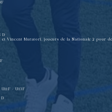
8F
5 D
t et Vincent Muratori, joueurs de la Nationale 2 pour de
5F
+ U11F – U13F
4 D