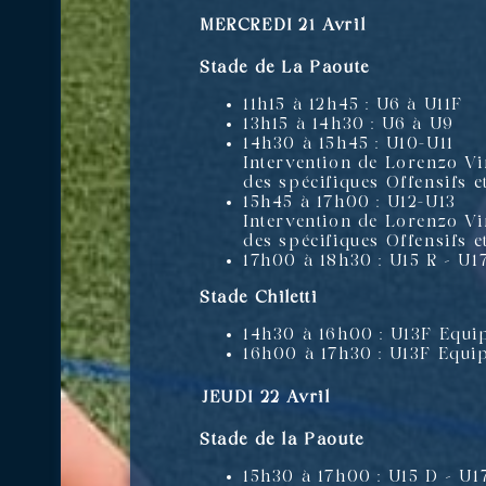
MERCREDI 21 Avril
Stade de La Paoute
11h15 à 12h45 : U6 à U11F
13h15 à 14h30 : U6 à U9
14h30 à 15h45 : U10-U11
Intervention de Lorenzo Vi
des spécifiques Offensifs e
15h45 à 17h00 : U12-U13
Intervention de Lorenzo Vi
des spécifiques Offensifs e
17h00 à 18h30 : U15 R – U1
Stade Chiletti
14h30 à 16h00 : U13F Equip
16h00 à 17h30 : U13F Equi
JEUDI 22 Avril
Stade de la Paoute
15h30 à 17h00 : U15 D – U1