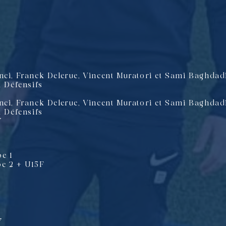
nci, Franck Delerue, Vincent Muratori et Sami Baghdadi
t Défensifs
nci, Franck Delerue, Vincent Muratori et Sami Baghdadi
t Défensifs
7
e 1
pe 2 + U15F
7