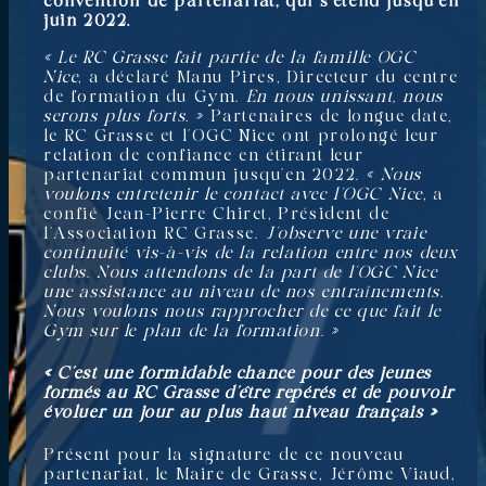
convention de partenariat, qui s’étend jusqu’en
juin 2022.
« Le RC Grasse fait partie de la famille OGC
Nice
, a déclaré Manu Pires, Directeur du centre
de formation du Gym.
En nous unissant, nous
serons plus forts. »
Partenaires de longue date,
le RC Grasse et l’OGC Nice ont prolongé leur
relation de confiance en étirant leur
partenariat commun jusqu’en 2022.
« Nous
voulons entretenir le contact avec l’OGC Nice
, a
confié Jean-Pierre Chiret, Président de
l’Association RC Grasse.
J’observe une vraie
continuité vis-à-vis de la relation entre nos deux
clubs. Nous attendons de la part de l’OGC Nice
une assistance au niveau de nos entraînements.
Nous voulons nous rapprocher de ce que fait le
Gym sur le plan de la formation. »
« C’est une formidable chance pour des jeunes
formés au RC Grasse d’être repérés et de pouvoir
évoluer un jour au plus haut niveau français »
Présent pour la signature de ce nouveau
partenariat, le Maire de Grasse, Jérôme Viaud,