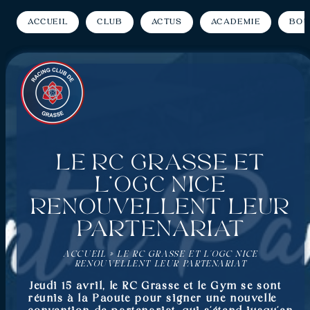
Accueil
Club
Actus
Académie
Bou
Le RC Grasse et
l’OGC Nice
renouvellent leur
partenariat
ACCUEIL
»
LE RC GRASSE ET L’OGC NICE
RENOUVELLENT LEUR PARTENARIAT
Jeudi 15 avril, le RC Grasse et le Gym se sont
réunis à la Paoute pour signer une nouvelle