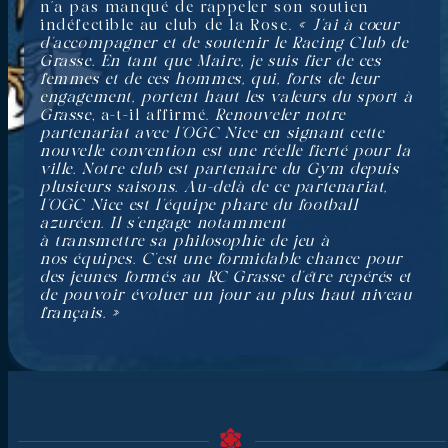
n’a pas manqué de rappeler son soutien
indéfectible au club de la Rose.
« J’ai à cœur
d’accompagner et de soutenir le Racing Club de
Grasse. En tant que Maire, je suis fier de ces
femmes et de ces hommes, qui, forts de leur
engagement, portent haut les valeurs du sport à
Grasse
, a-t-il affirmé.
Renouveler notre
partenariat avec l’OGC Nice en signant cette
nouvelle convention est une réelle fierté pour la
ville. Notre club est partenaire du Gym depuis
plusieurs saisons. Au-delà de ce partenariat,
l’OGC Nice est l’équipe phare du football
azuréen. Il s’engage notamment
à transmettre sa philosophie de jeu à
nos équipes. C’est une formidable chance pour
des jeunes formés au RC Grasse d’être repérés et
de pouvoir évoluer un jour au plus haut niveau
français. »