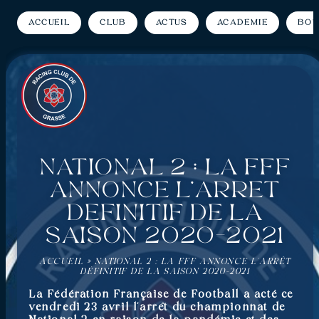
Accueil
Club
Actus
Académie
Bou
National 2 : La FFF
annonce l’arrêt
définitif de la
saison 2020-2021
ACCUEIL
»
NATIONAL 2 : LA FFF ANNONCE L’ARRÊT
DÉFINITIF DE LA SAISON 2020-2021
La Fédération Française de Football a acté ce
vendredi 23 avril l’arrêt du championnat de