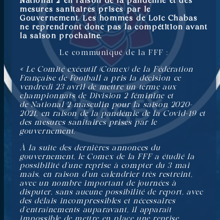
National 2 en raison de la pandémie et des
mesures sanitaires prises par le
Gouvernement. Les hommes de Loïc Chabas
ne reprendront donc pas la compétition avant
la saison prochaine.
Le communiqué de la FFF :
« Le Comité exécutif (Comex) de la Fédération
Française de Football a pris la décision ce
vendredi 23 avril de mettre un terme aux
championnats de Division 2 féminine et
de National 2 masculin pour la saison 2020-
2021, en raison de la pandémie de la Covid-19 et
des mesures sanitaires prises par le
gouvernement.
À la suite des dernières annonces du
gouvernement, le Comex de la FFF a étudié la
possibilité d’une reprise à compter du 3 mai
mais, en raison d’un calendrier très restreint,
avec un nombre important de journées à
disputer, sans aucune possibilité de report, avec
des délais incompressibles et nécessaires
d’entraînements auparavant, il apparaît
impossible de mettre en place une reprise