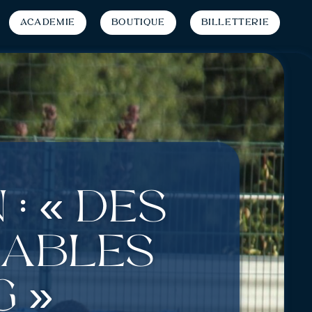
Académie
Boutique
Billetterie
: « Des
iables
g »