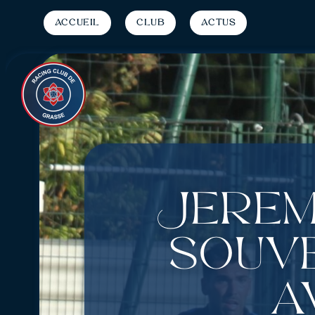
Accueil
Club
Actus
Jérém
souve
a