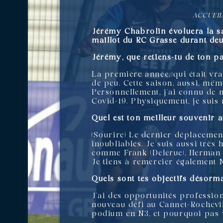
ACCUEI
Jérémy Chabrolin évoluera la sa
maillot du RC Grasse durant deu
Jérémy, que retiens-tu de ton p
La première année, qui était vra
de peu. Cette saison, aussi, mê
Personnellement, j’ai connu de n
Covid-19. Physiquement, je suis
Quel est ton meilleur souvenir a
(Sourire) Le dernier déplacemen
inoubliables. Je suis aussi très 
comme Frank (Delerue), Herman (
Je tiens à remercier également 
Quels sont tes objectifs désorm
J’ai des opportunités profession
nouveau défi au Cannet-Rochevil
podium en N3, et pourquoi pas v