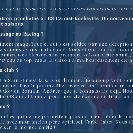
L
»
JÉRÉMY CHABROLIN : « DES SOUVENIRS INOUBLIABLES AVEC L
ison prochaine à l’ES Cannet-Rocheville. Un nouveau dé
x saisons.
assage au Racing ?
iment magnifique et qui s’est soldée par une déception 
me si nous avons mal débuté. Nous étions sur une bonne
ombreuses blessures la première saison. Cette année, j’
 revenu au top, mais la saison a malheureusement été a
u club ?
t à Saint-Priest la saison dernière. Beaucoup vont s’en
heureux d’avoir pu travailler avec ce staff, tout en ret
Ako) ou Romain (Andrea) que je connaissais déjà. Nou
Nico (Soumah), qui a pour moi été comme un frère, un 
ais ?
nelles qui ne me permettent plus de m’entraîner le mat
le avec mon ancien père spirituel, Farid Tabet. Nous a
iser la montée en N2 !