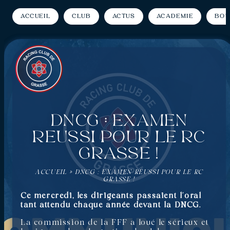
Accueil
Club
Actus
Académie
Bou
DNCG : examen
réussi pour le RC
Grasse !
ACCUEIL
»
DNCG : EXAMEN RÉUSSI POUR LE RC
GRASSE !
Ce mercredi, les dirigeants passaient l’oral
tant attendu chaque année devant la DNCG.
La commission de la FFF a loué le sérieux et