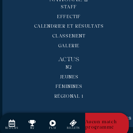
STAFF
EFFECTIF
CALENDRIER ET RÉSULTATS
CLASSEMENT
GALERIE
Actus
N2
JEUNES
FÉMININES
RÉGIONAL 1
RC Pays de Grasse © 2026 - Tous droits réservés
Aucun match
Mentions légales
programmé
MATCHS
N2
PLAY
BILLETS