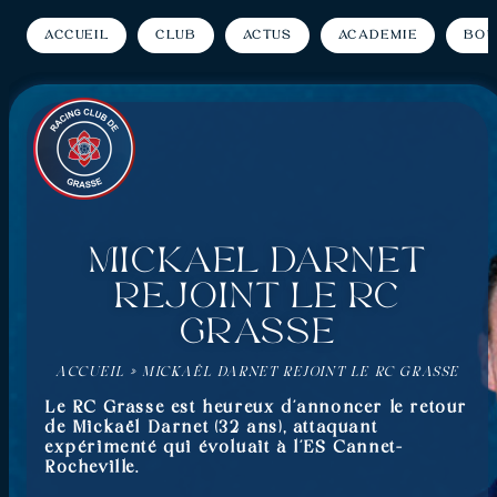
Accueil
Club
Actus
Académie
Bou
Mickaël Darnet
rejoint le RC
Grasse
ACCUEIL
»
MICKAËL DARNET REJOINT LE RC GRASSE
Le RC Grasse est heureux d’annoncer le retour
de Mickaël Darnet (32 ans), attaquant
expérimenté qui évoluait à l’ES Cannet-
Rocheville.