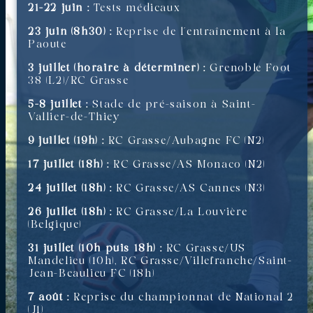
21-22 juin :
Tests médicaux
23 juin (8h30) :
Reprise de l’entraînement à la
Paoute
3 juillet (horaire à déterminer) :
Grenoble Foot
38 (L2)/RC Grasse
5-8 juillet :
Stade de pré-saison à Saint-
Vallier-de-Thiey
9 juillet (19h) :
RC Grasse/Aubagne FC (N2)
17 juillet (18h) :
RC Grasse/AS Monaco (N2)
24 juillet (18h) :
RC Grasse/AS Cannes (N3)
26 juillet (18h) :
RC Grasse/La Louvière
(Belgique)
31 juillet (10h puis 18h) :
RC Grasse/US
Mandelieu (10h), RC Grasse/Villefranche/Saint-
Jean-Beaulieu FC (18h)
7 août :
Reprise du championnat de National 2
(J1)