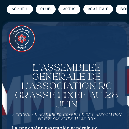
Accueil
Club
Actus
Académie
Bou
L’Assemblée
générale de
l’association RC
Grasse fixée au 28
juin
ACCUEIL
»
L’ASSEMBLÉE GÉNÉRALE DE L’ASSOCIATION
RC GRASSE FIXÉE AU 28 JUIN
La prochaine assemblée générale de