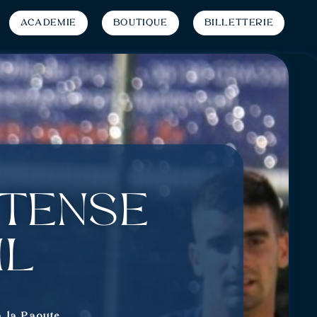
Académie
Boutique
Billetterie
ntense
il
 la Paoute.