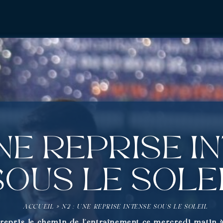
Une reprise i
sous le sole
ACCUEIL
»
N2 : UNE REPRISE INTENSE SOUS LE SOLEIL
repris le chemin de l’entraînement ce mercredi matin à