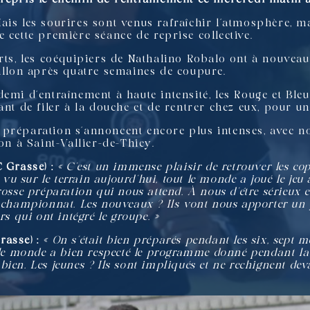
. Mais les sourires sont venus rafraîchir l’atmosphère, 
 cette première séance de reprise collective.
rts, les coéquipiers de Nathalino Robalo ont à nouveau
ballon après quatre semaines de coupure.
emi d’entraînement à haute intensité, les Rouge et Bleu 
ant de filer à la douche et de rentrer chez eux, pour u
 préparation s’annoncent encore plus intenses, avec 
on à Saint-Vallier-de-Thiey.
 Grasse) :
« C’est un immense plaisir de retrouver les co
 vu sur le terrain aujourd’hui, tout le monde a joué le je
osse préparation qui nous attend. À nous d’être sérieux et
championnat. Les nouveaux ? Ils vont nous apporter un pl
s qui ont intégré le groupe. »
rasse) :
« On s’était bien préparés pendant les six, sept 
 le monde a bien respecté le programme donné pendant la
t bien. Les jeunes ? Ils sont impliqués et ne rechignent de