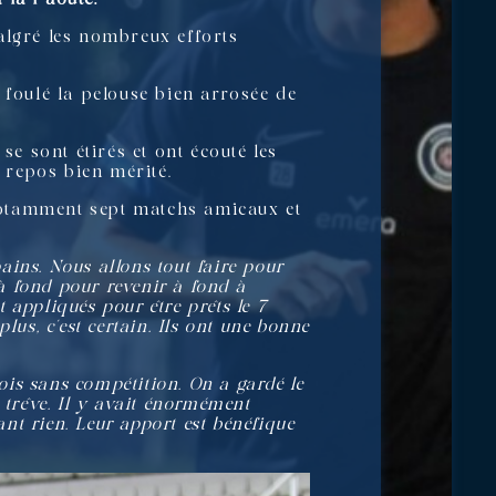
malgré les nombreux efforts
 foulé la pelouse bien arrosée de
se sont étirés et ont écouté les
n repos bien mérité.
notamment sept matchs amicaux et
pains. Nous allons tout faire pour
u à fond pour revenir à fond à
 appliqués pour être prêts le 7
us, c’est certain. Ils ont une bonne
mois sans compétition. On a gardé le
 trêve. Il y avait énormément
vant rien. Leur apport est bénéfique