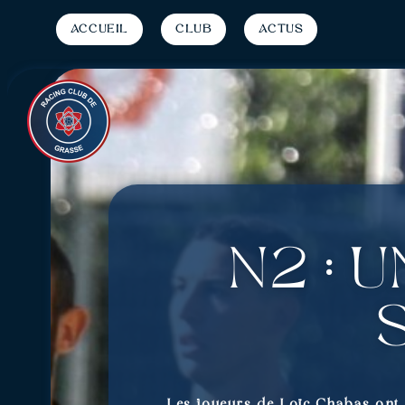
Accueil
Club
Actus
N2 : 
Les joueurs de Loïc Chabas ont 