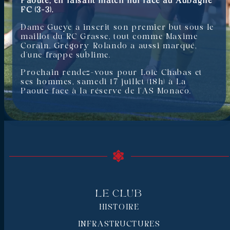
Paoute, en faisant match nul face au Aubagne
FC (3-3).
Dame Gueye a inscrit son premier but sous le
maillot du RC Grasse, tout comme Maxime
Corain. Grégory Rolando a aussi marqué,
d’une frappe sublime.
Prochain rendez-vous pour Loïc Chabas et
ses hommes, samedi 17 juillet (18h) à La
Paoute face à la réserve de l’AS Monaco.
Le Club
HISTOIRE
INFRASTRUCTURES