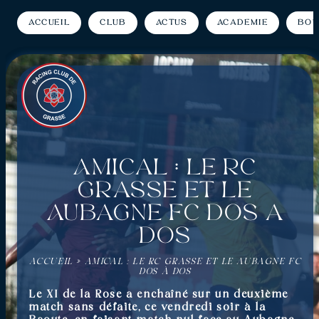
Accueil
Club
Actus
Académie
Bou
Amical : Le RC
Grasse et le
Aubagne FC dos à
dos
ACCUEIL
»
AMICAL : LE RC GRASSE ET LE AUBAGNE FC
DOS À DOS
Le XI de la Rose a enchaîné sur un deuxième
match sans défaite, ce vendredi soir à la