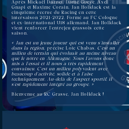
Après Mickaël Darnet, Dame Gueye, Axel
Gnapi et Maxime Corain, Jan Holldack est la
cinquième recrue du Racing en cette
intersaison 2021-2022. Formé au FC Cologne
et ex-international U18 allemand, Jan Holldack
vient renforcer l’entrejeu grassois cette
saison.
« Jan est un jeune joueur qui est venu s’installer
dans la région,
précise Loïc Chabas.
C’est un
milieu de terrain qui évoluait au même niveau
que le nôtre en Allemagne. Nous l’avons donc
mis à l’essai et il nous a très rapidement
convaincu. C’est un milieu polyvalent avec
beaucoup d’activité, solide et à l’aise
techniquement. Au-delà de l’aspect sportif, il
s’est rapidement intégré au groupe. »
Bienvenue au RC Grasse, Jan Holldack !