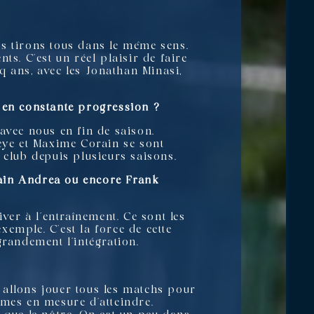
us tirons tous dans le même sens.
ts. C’est un réel plaisir de faire
nq ans, avec les Jonathan Minasi,
t en constante progression ?
avec nous en fin de saison.
ueye et Maxime Corain se sont
 club depuis plusieurs saisons.
main Andrea ou encore Frank
ver à l’entraînement. Ce sont les
emple. C’est la force de cette
 grandement l’intégration.
 allons jouer tous les matchs pour
mmes en mesure d’atteindre.