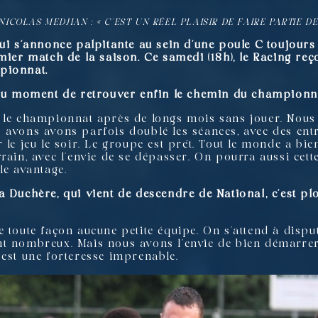
NICOLAS MEDJIAN : « C’EST UN RÉEL PLAISIR DE FAIRE PARTIE D
ui s’annonce palpitante au sein d’une poule C toujours 
mier match de la saison. Ce samedi (18h), le Racing re
pionnat.
t au moment de retrouver enfin le chemin du championn
e le championnat après de longs mois sans jouer. Nous
 avons avons parfois doublé les séances, avec des ent
 le jeu le soir. Le groupe est prêt. Tout le monde a b
rain, avec l’envie de se dépasser. On pourra aussi cett
le avantage.
a Duchère, qui vient de descendre de National, c’est p
 toute façon aucune petite équipe. On s’attend à disput
nt nombreux. Mais nous avons l’envie de bien démarre
 est une forteresse imprenable.