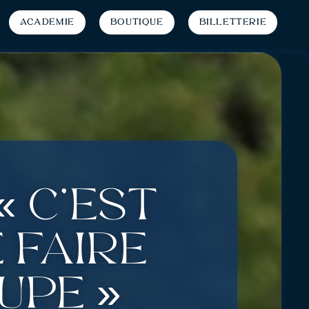
Académie
Boutique
Billetterie
« C’est
 faire
upe »