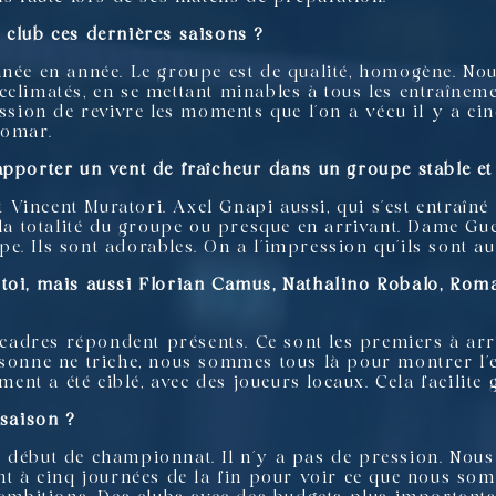
 club ces dernières saisons ?
nnée en année. Le groupe est de qualité, homogène. No
climatés, en se mettant minables à tous les entraînemen
ession de revivre les moments que l’on a vécu il y a ci
nomar.
apporter un vent de fraîcheur dans un groupe stable e
Vincent Muratori. Axel Gnapi aussi, qui s’est entraîné 
t la totalité du groupe ou presque en arrivant. Dame G
. Ils sont adorables. On a l’impression qu’ils sont au
 toi, mais aussi Florian Camus, Nathalino Robalo, Ro
s cadres répondent présents. Ce sont les premiers à arri
rsonne ne triche, nous sommes tous là pour montrer l’ex
ement a été ciblé, avec des joueurs locaux. Cela facilite
 saison ?
 début de championnat. Il n’y a pas de pression. Nous
int à cinq journées de la fin pour voir ce que nous so