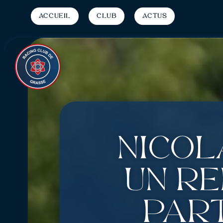
Accueil
Club
Actus
Nicol
un ré
part