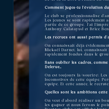
Comment juges-tu l’évolution du
Le club se professionnalise d’a
Les jeunes se sont rapidement ac
partie de ce groupe. J’ai l’impr
Anthony Calatayud et Brice Be
Les recrues ont aussi permis d’
On connaissait déjà évidemment 
Mickaël Darnet, lui, connaissai
rapidement fondus dans le groupe
Sans oublier les cadres, comme
Delerue…
On est toujours là (sourire). Le
locomotives de cette équipe. Pe
équipe. Et cette année, le recrut
Quelles sont les ambitions cette
On veut d’abord réaliser un bon
les gagner et nous ferons le po