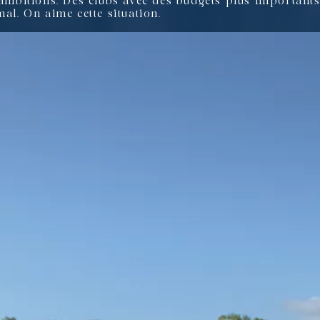
s ambitions. Des clubs avec des budgets plus importants
mal. On aime cette situation.