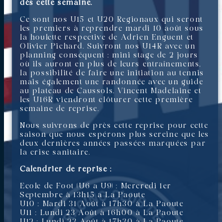
dès cette semaine.
Ce sont nos U15 et U20 Regionaux qui seront
les premiers à reprendre mardi 10 août sous
la houlette respective de Adrien Enguent et
Olivier Pichard. Suivront nos U14R avec un
planning conséquent : mini stage de 2 jours
où ils auront en plus de leurs entraînements,
la possibilité de faire une initiation au tennis
mais également une randonnée avec un guide
au plateau de Caussols. Vincent Madelaine et
les U16R viendront clôturer cette première
semaine de reprise.
Nous suivrons de près cette reprise pour cette
saison que nous espérons plus sereine que les
deux dernières années passées marquées par
la crise sanitaire.
Calendrier de reprise :
Ecole de Foot (U6 a U9) : Mercredi 1er
Septembre à 13h15 a La Paoute
U10 : Mardi 31 Août à 17h30 à La Paoute
U11 : Lundi 23 Août à 16h00 à La Paoute
U12 : Lundi 23 Août à 17h30 à La Paoute