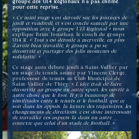
groupe des U14 Régionaux n’a pas chômé
pour cette reprise.
« Ce mini stage s’est déroulé sur les journées de
jeudi et vendredi, et s’est conclu samedi par une
opposition avec le groupe U15 Régional »
nous
explique Brun Jonathan, le coach du groupe
U14 R.
« Tout s’est déroulé à merveille, en plus
d’avoir bien travaillé, le groupe a pu se
découvrir et partager des jolis moments de
solidarité. »
Ce stage aura débuté jeudi à Saint-Vallier par
un stage de tennis animé par Vincent Clergé,
professeur de tennis au Club Municipal de
Saint-Vallier-de-Thiey.
« L’idée était de faire
découvrir au groupe un autre sport, les ouvrir à
autre chose que le foot. Il y a beaucoup de
similitudes entre le tennis et le football, que ce
soit dans les appuis, la lecture des trajectoires, les
changements de directions, c’est donc intéressant
de travailler ces aspects-là dans un autre
contexte que celui d’un stade de football. »