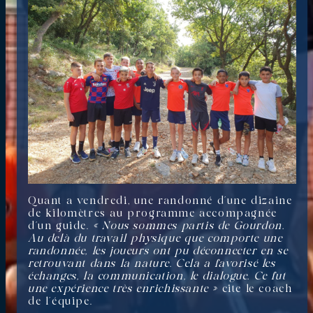
Quant a vendredi, une randonné d’une dizaine
de kilomètres au programme accompagnée
d’un guide.
« Nous sommes partis de Gourdon.
Au delà du travail physique que comporte une
randonnée, les joueurs ont pu déconnecter en se
retrouvant dans la nature. Cela a favorisé les
échanges, la communication, le dialogue. Ce fut
une expérience très enrichissante »
cite le coach
de l’équipe.