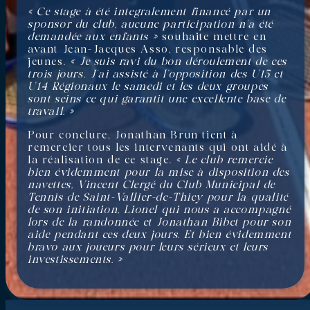
« Ce stage à été integralement financé par un
sponsor du club, aucune participation n’a été
demandée aux enfants »
souhaite mettre en
avant Jean-Jacques Asso, responsable des
jeunes.
« Je suis ravi du bon déroulement de ces
trois jours. J’ai assisté à l’opposition des U15 et
U14 Régionaux le samedi et les deux groupes
sont seins ce qui garantit une excellente base de
travail. »
Pour conclure, Jonathan Brun tient à
remercier tous les intervenants qui ont aidé à
la réalisation de ce stage.
« Le club remercie
bien évidemment pour la mise à disposition des
navettes, Vincent Clergé du Club Municipal de
Tennis de Saint-Vallier-de-Thiey pour la qualité
de son initiation, Lionel qui nous a accompagné
lors de la randonnée et Jonathan Bibet pour son
aide pendant ces deux jours. Et bien évidemment
bravo aux joueurs pour leurs sérieux et leurs
investissements. »