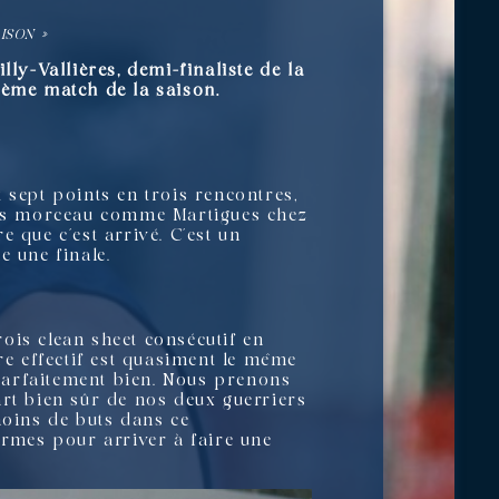
ISON »
ly-Vallières, demi-finaliste de la
ième match de la saison.
 sept points en trois rencontres,
gros morceau comme Martigues chez
e que c’est arrivé. C’est un
e une finale.
rois clean sheet consécutif en
re effectif est quasiment le même
parfaitement bien. Nous prenons
art bien sûr de nos deux guerriers
moins de buts dans ce
armes pour arriver à faire une