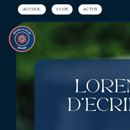
Accueil
Club
Actus
Loren
d’écri