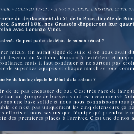
UEIL
»
LORENZO VINCI : « À NOUS D’ÉCRIRE L’HISTOIRE CETTE SA
pproche du déplacement du XI de la Rose du côté de Rumil
ère. Samedi (18h), nos Grassois disputeront leur quatr
bilan avec Lorenzo Vinci.
ncaissé… On peut parler de début de saison réussi ?
r mieux. On aurait signé de suite si on nous avait dit
 qui descend du National, Monaco à l’extérieur et un 
 confiance, mais il faut continuer et ne surtout pas croir
ec de superbes équipes et chaque match se joue comm
nsive du Racing depuis le début de la saison ?
r de ne pas encaisser de but. C’est très rare de faire t
l de tout un groupe de bosseurs qui est récompensé. Not
 avons une base solide et nous nous connaissons tous 
mble, ce n’est pas uniquement les cinq défenseurs ça p
rs efforts et nous savons que l’équipe qui prendra le 
in des premières places à l’arrivée. C’est une de nos 