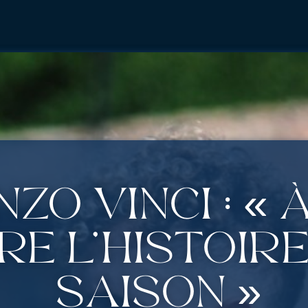
zo Vinci : « 
re l’histoir
saison »