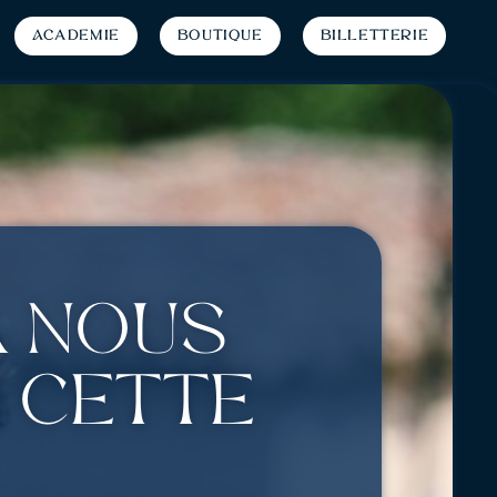
Académie
Boutique
Billetterie
À nous
e cette