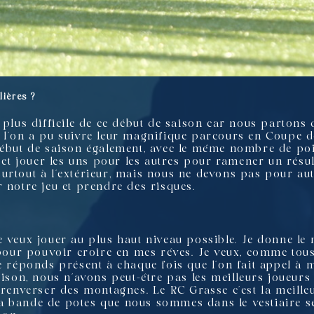
lières ?
 plus difficile de ce début de saison car nous partons
 l’on a pu suivre leur magnifique parcours en Coupe de
début de saison également, avec le même nombre de point
s et jouer les uns pour les autres pour ramener un résu
rtout à l’extérieur, mais nous ne devons pas pour autan
 notre jeu et prendre des risques.
e veux jouer au plus haut niveau possible. Je donne 
 pour pouvoir croire en mes rêves. Je veux, comme tous l
e réponds présent à chaque fois que l’on fait appel à m
saison, nous n’avons peut-être pas les meilleurs joueu
t renverser des montagnes. Le RC Grasse c’est la meille
 la bande de potes que nous sommes dans le vestiaire se 