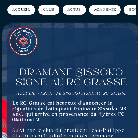
Accueil
Club
Actus
Académie
Bou
Dramane Sissoko
signe au RC Grasse
ACCUEIL
»
DRAMANE SISSOKO SIGNE AU RC GRASSE
Le RC Grasse est heureux d’annoncer la
signature de l’attaquant Dramane Sissoko (23
ans), qui arrive en provenance du Hyères FC
(National 2).
Suivi par le club du président Jean-Philippe
Cheton depuis plusieurs mois, Dramane