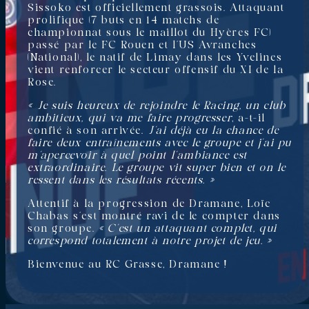
Sissoko est officiellement grassois. Attaquant
prolifique (7 buts en 14 matchs de
championnat sous le maillot du Hyères FC)
passé par le FC Rouen et l’US Avranches
(National), le natif de Limay dans les Yvelines
vient renforcer le secteur offensif du XI de la
Rose.
« Je suis heureux de rejoindre le Racing, un club
ambitieux, qui va me faire progresser
, a-t-il
confié à son arrivée.
J’ai déjà eu la chance de
faire deux entraînements avec le groupe et j’ai pu
m’apercevoir à quel point l’ambiance est
extraordinaire. Le groupe vit super bien et on le
ressent dans les résultats récents. »
Attentif à la progression de Dramane, Loïc
Chabas s’est montré ravi de le compter dans
son groupe.
« C’est un attaquant complet, qui
correspond totalement à notre projet de jeu. »
Bienvenue au RC Grasse, Dramane !