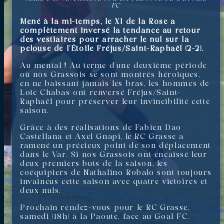
FC
Mené à la mi-temps, le XI de la Rose a
complètement inversé la tendance au retour
des vestiaires pour arracher le nul sur la
pelouse de l’Étoile Fréjus/Saint-Raphaël (2-2).
Au mental ! Au terme d’une deuxième période
où nos Grassois se sont montrés héroïques,
en ne baissant jamais les bras, les hommes de
Loïc Chabas ont renversé Fréjus/Saint-
Raphaël pour préserver leur invincibilité cette
saison.
Grâce à des réalisations de Fabien Dao
Castellana et Axel Gnapi, le RC Grasse a
ramené un précieux point de son déplacement
dans le Var. Si nos Grassois ont encaissé leur
deux premiers buts de la saison, les
coéquipiers de Nathalino Robalo sont toujours
invaincus cette saison avec quatre victoires et
deux nuls.
Prochain rendez-vous pour le RC Grasse,
samedi (18h) à la Paoute, face au Goal FC.