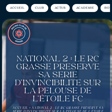
Accueil
Club
Actus
Académie
Bou
National 2 : Le RC
Grasse préserve
sa série
d’invincibilité sur
la pelouse de
l’Étoile FC
ACCUEIL
»
NATIONAL 2 : LE RC GRASSE PRÉSERVE SA
SÉRIE D’INVINCIBILITÉ SUR LA PELOUSE DE L’ÉTOILE