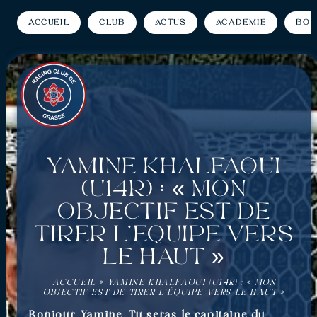
Accueil
Club
Actus
Académie
Bou
Yamine Khalfaoui
(U14R) : « Mon
objectif est de
tirer l’équipe vers
le haut »
ACCUEIL
»
YAMINE KHALFAOUI (U14R) : « MON
OBJECTIF EST DE TIRER L’ÉQUIPE VERS LE HAUT »
Bonjour Yamine. Tu seras le capitaine du