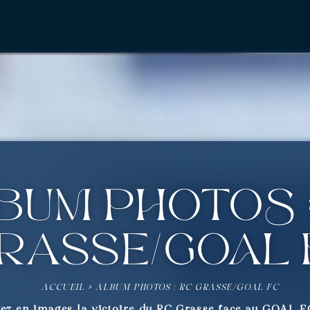
BUM PHOTOS :
rasse/GOAL 
ACCUEIL
»
ALBUM PHOTOS : RC GRASSE/GOAL FC
vez en images la victoire du RC Grasse face au GOAL FC