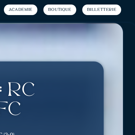
Académie
Boutique
Billetterie
 RC
FC
 (2-0).