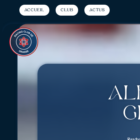
Accueil
Club
Actus
AL
G
Revi