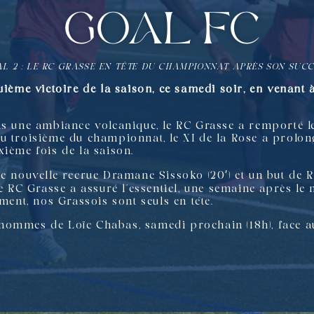
GOAL FC
AL 2 : LE RC GRASSE EN TÊTE DU CHAMPIONNAT APRÈS SON SUC
uième victoire de la saison, ce samedi soir, en venant 
ns une ambiance volcanique, le RC Grasse a remporté l
 troisième du championnat, le XI de la Rose a prolongé
xième fois de la saison.
re nouvelle recrue Dramane Sissoko (20′) et un but de
le RC Grasse a assuré l’essentiel, une semaine après le 
ement, nos Grassois sont seuls en tête.
hommes de Loïc Chabas, samedi prochain (18h), face 