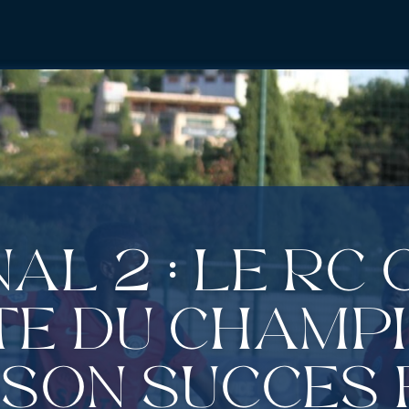
al 2 : Le RC
te du champ
son succès 