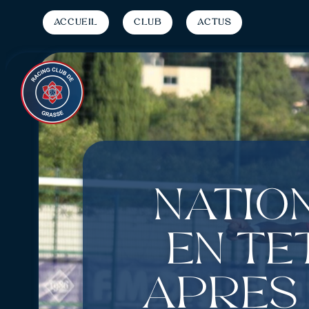
Accueil
Club
Actus
Nation
en tê
après 