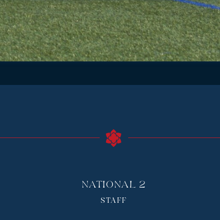
National 2
STAFF