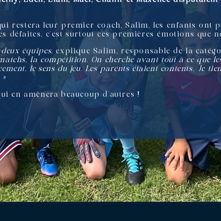
 qui restera leur premier coach, Salim, les enfants ont 
des défaites, c’est surtout ces premières émotions que 
n deux équipes,
explique Salim, responsable de la catég
matchs, la compétition. On cherche avant tout à ce que les
cement, le sens du jeu. Les parents étaient contents. Je ti
. »
qui en amènera beaucoup d’autres !