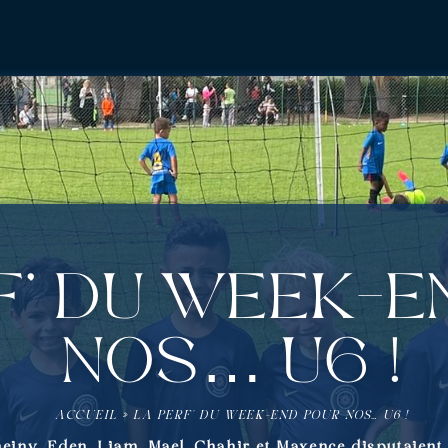
f’ du week-e
nos… U6 !
ACCUEIL
»
LA PERF’ DU WEEK-END POUR NOS… U6 !
heiny, Eden, Liam, Mael, Chahir et Maxence disputaient