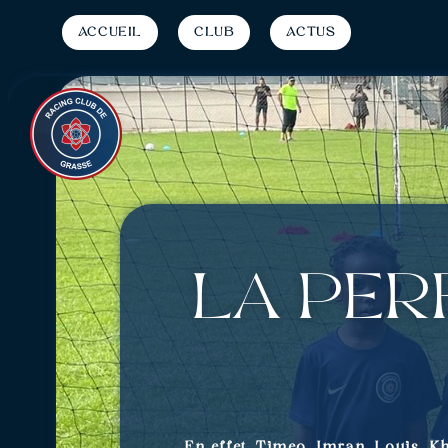
Accueil
Club
Actus
La per
En effet, Timeo, Imran, Louis, K