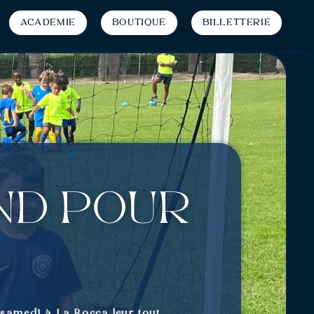
Académie
Boutique
Billetterie
nd pour
 samedi à La Bocca leur tout