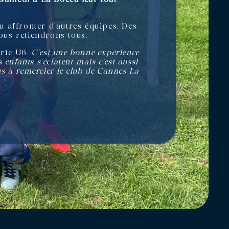
pu affronter d’autres équipes. Des
nous retiendrons tous.
orie U6.
C’est une bonne expérience
 enfants s’éclatent mais c’est aussi
ens à remercier le club de Cannes La