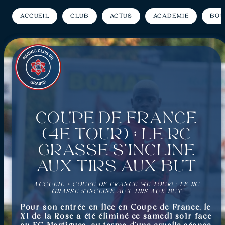
Accueil
Club
Actus
Académie
Bou
Coupe de France
(4e tour) : Le RC
Grasse s’incline
aux tirs aux but
ACCUEIL
»
COUPE DE FRANCE (4E TOUR) : LE RC
GRASSE S’INCLINE AUX TIRS AUX BUT
Pour son entrée en lice en Coupe de France, le
XI de la Rose a été éliminé ce samedi soir face