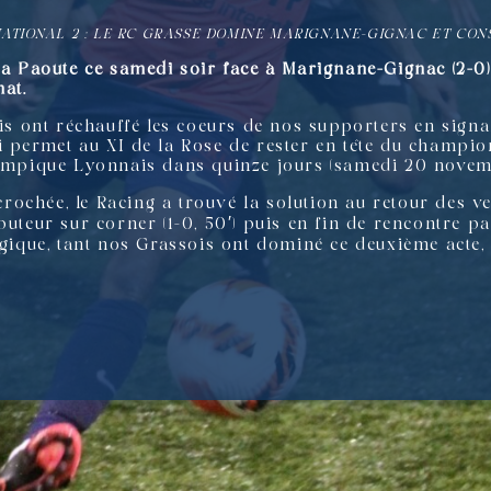
NATIONAL 2 : LE RC GRASSE DOMINE MARIGNANE-GIGNAC ET CON
 la Paoute
ce samedi soir face à Marignane-Gignac (2-
nat.
ois ont réchauffé les coeurs de nos supporters en signa
i permet au XI de la Rose de rester en tête du champio
lympique Lyonnais dans quinze jours (samedi 20 novem
ochée, le Racing a trouvé la solution au retour des ve
buteur sur corner (1-0, 50′) puis en fin de rencontre 
logique, tant nos Grassois ont dominé ce deuxième act