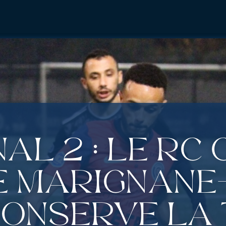
al 2 : Le RC
e Marignane
conserve la