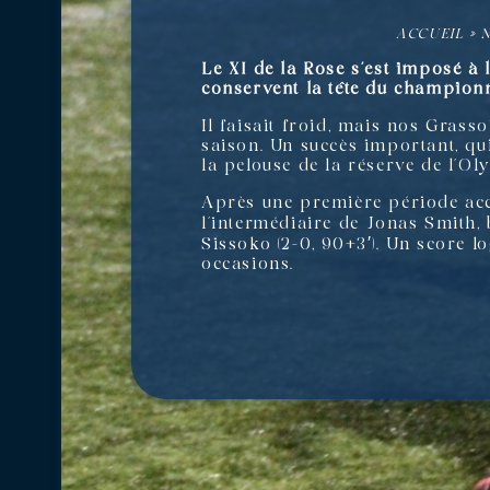
ACCUEIL
»
Le XI de la Rose s’est imposé à
conservent la tête du champion
Il faisait froid, mais nos Grass
saison. Un succès important, qu
la pelouse de la réserve de l’O
Après une première période accr
l’intermédiaire de Jonas Smith, 
Sissoko (2-0, 90+3′). Un score 
occasions.