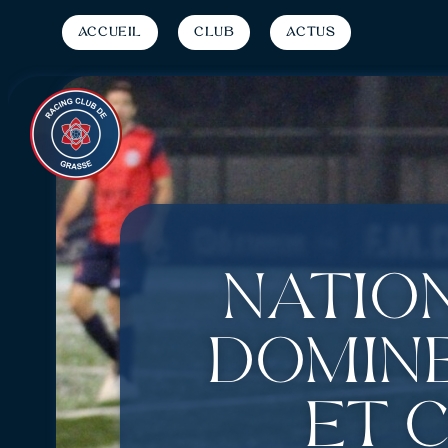
Accueil
Club
Actus
Nation
domin
et 