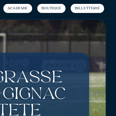
Académie
Boutique
Billetterie
 Grasse
-Gignac
 tête