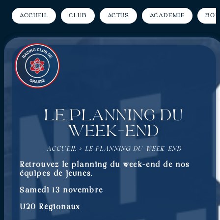
Accueil
Club
Actus
Académie
Bou
Le planning du
week-end
ACCUEIL
»
LE PLANNING DU WEEK-END
Retrouvez le planning du week-end de nos
équipes de jeunes.
Samedi 13 novembre
U20 Régionaux