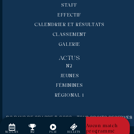
STAFF
EFFECTIF
CALENDRIER ET RÉSULTATS
CLASSEMENT
GALERIE
Actus
N2
JEUNES
FÉMININES
RÉGIONAL 1
RC Pays de Grasse © 2026 - Tous droits réservés
Mentions légales
Aucun match
programmé
MATCHS
N2
PLAY
BILLETS