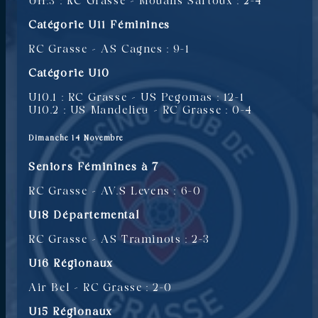
U11.3 : RC Grasse – Mouans Sartoux : 2-4
Catégorie U11 Féminines
RC Grasse – AS Cagnes : 9-1
Catégorie U10
U10.1 : RC Grasse – US Pegomas : 12-1
U10.2 : US Mandelieu – RC Grasse : 0-4
Dimanche 14 Novembre
Seniors Féminines à 7
RC Grasse – AV.S Levens : 6-0
U18 Départemental
RC Grasse – AS Traminots : 2-3
U16 Régionaux
Air Bel – RC Grasse : 2-0
U15 Régionaux