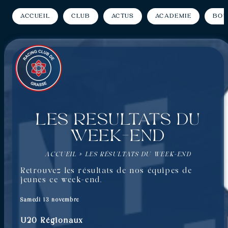
Accueil
Club
Actus
Académie
Bou
Les résultats du
week-end
ACCUEIL
»
LES RÉSULTATS DU WEEK-END
Retrouvez les résultats de nos équipes de
jeunes ce week-end.
Samedi 13 novembre
U20 Régionaux