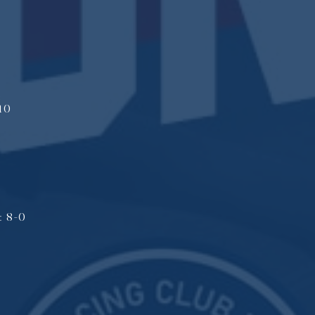
4
-10
: 8-0