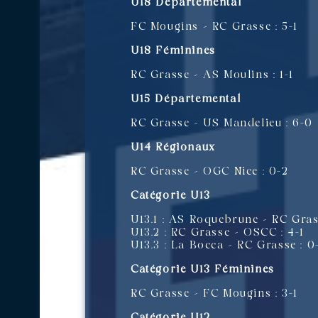
U18 Départemental
FC Mougins – RC Grasse : 5-1
U18 Féminines
RC Grasse – AS Moulins : 1-1
U15 Départemental
RC Grasse – US Mandelieu : 6-0
U14 Régionaux
RC Grasse – OGC Nice : 0-2
Catégorie U13
U13.1 : AS Roquebrune – RC Grass
U13.2 : RC Grasse – OSCC : 4-1
U13.3 : La Bocca – RC Grasse : 0
Catégorie U13 Féminines
RC Grasse – FC Mougins : 3-1
Catégorie U12