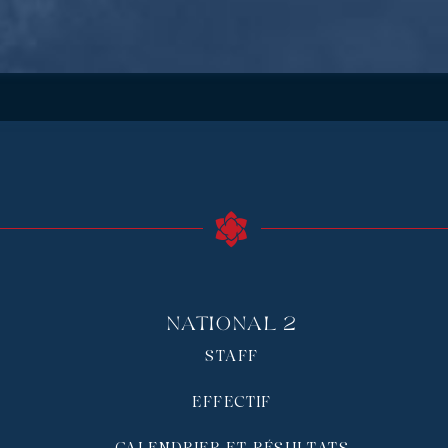
National 2
STAFF
EFFECTIF