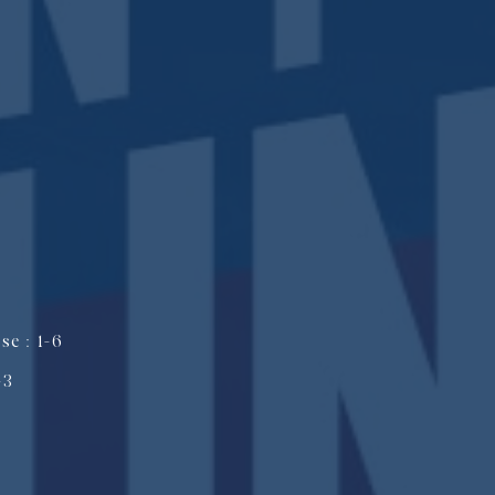
e : 1-6
-3