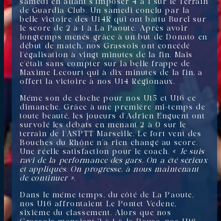
samedi en allant s’imposer 4 à 1 sur le Terrain
de Guardia Club. Un samedi conclu par la
belle victoire des U14R qui ont battu Burel sur
le score de 2 à 1 à La Paoute. Après avoir
longtemps menés grâce à un but de Donato en
début de match, nos Grassois ont concédé
l’égalisation à vingt minutes de la fin. Mais
c’était sans compter sur la belle frappe de
Maxime Lecourt qui à dix minutes de la fin, a
offert la victoire à nos U14 Régionaux.
Même son de cloche pour nos U15 et U16 ce
dimanche. Grâce à une première mi-temps de
toute beauté, les joueurs d’Adrien Enguent ont
survolé les débats en menant 2 à 0 sur le
terrain de l’ASPTT Marseille. Le fort vent des
Bouches du Rhône n’a rien changé au score.
Une réelle satisfaction pour le coach.
« Je suis
ravi de la performance des gars. On a été sérieux
et appliqués. On progresse, à nous maintenant
de continuer ».
Dans le même temps, du côté de La Paoute,
nos U16 affrontaient Le Pontet Vedene,
sixième du classement. Alors que nos