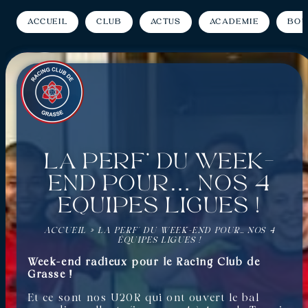
Accueil
Club
Actus
Académie
Bou
La perf’ du week-
end pour… nos 4
équipes ligues !
ACCUEIL
»
LA PERF’ DU WEEK-END POUR… NOS 4
ÉQUIPES LIGUES !
Week-end radieux pour le Racing Club de
Grasse !
Et ce sont nos U20R qui ont ouvert le bal