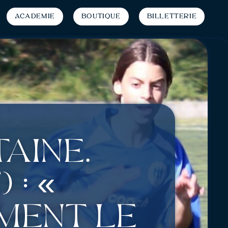
Académie
Boutique
Billetterie
aine.
 : «
ment le