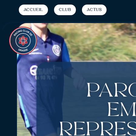
Accueil
Club
Actus
Paro
Em
Représ