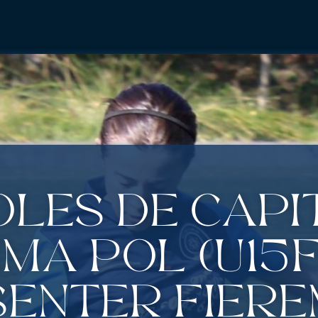
les de capit
ma Pol (U15F)
enter fière