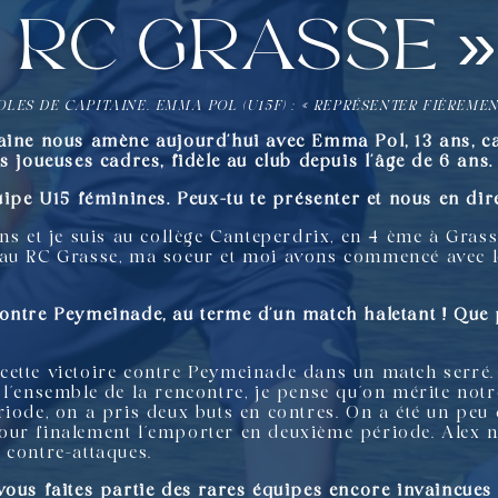
RC Grasse 
OLES DE CAPITAINE. EMMA POL (U15F) : « REPRÉSENTER FIÈREME
aine nous amène aujourd’hui avec Emma Pol, 13 ans, ca
s joueuses cadres, fidèle au club depuis l’âge de 6 ans
uipe U15 féminines. Peux-tu te présenter et nous en di
ns et je suis au collège Canteperdrix, en 4 ème à Grasse
 au RC Grasse, ma soeur et moi avons commencé avec le
ontre Peymeinade, au terme d’un match haletant ! Que p
ette victoire contre Peymeinade dans un match serré. 
 l’ensemble de la rencontre, je pense qu’on mérite not
riode, on a pris deux buts en contres. On a été un peu
ur finalement l’emporter en deuxième période. Alex nou
 contre-attaques.
ous faites partie des rares équipes encore invaincues 