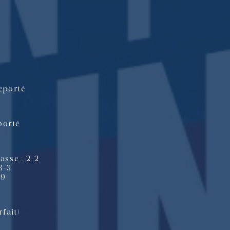
eporté
porté
asse : 2-2
3-3
-9
fait)