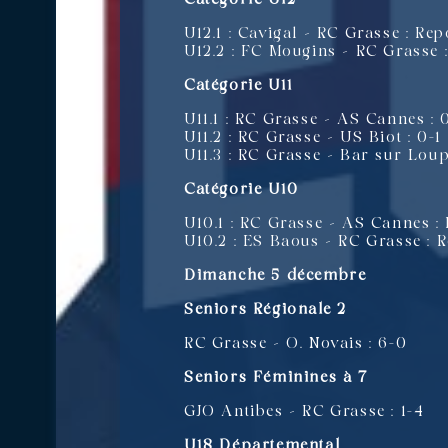
U12.1 : Cavigal – RC Grasse : Rep
U12.2 : FC Mougins – RC Grasse 
Catégorie U11
U11.1 : RC Grasse – AS Cannes : 
U11.2 : RC Grasse – US Biot : 0-1
U11.3 : RC Grasse – Bar sur Loup
Catégorie U10
U10.1 : RC Grasse – AS Cannes :
U10.2 : ES Baous – RC Grasse : 
Dimanche 5 décembre
Seniors Régionale 2
RC Grasse – O. Novais : 6-0
Seniors Féminines à 7
GJO Antibes – RC Grasse : 1-4
U18 Départemental