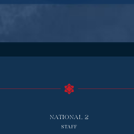
National 2
STAFF