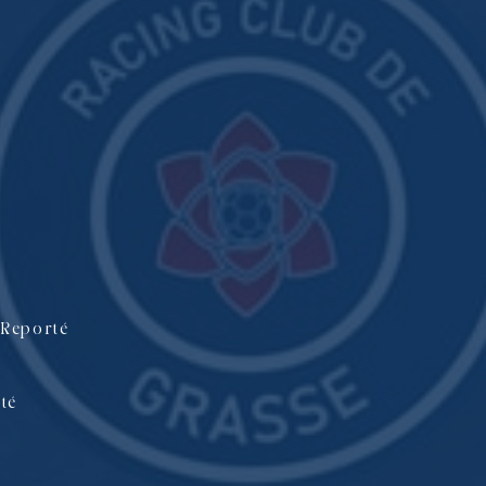
 Reporté
té