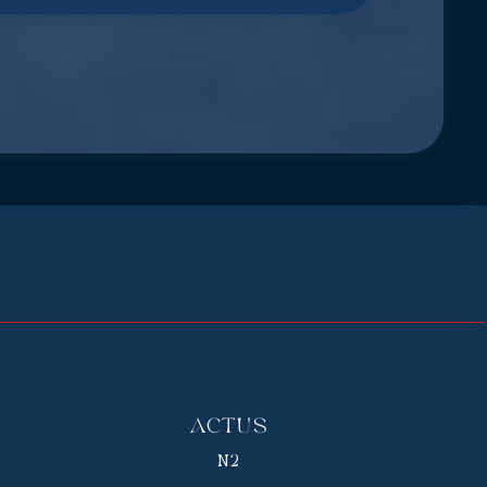
Actus
N2