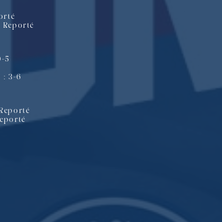
orté
: Reporté
0-5
 : 3-6
 Reporté
Reporté