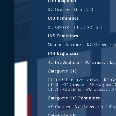
U20 Régional
RC Grasse – Gap : 2-0
U18 Féminines
RC Grasse – EFC FSR : 2-3
U15 Féminines
Mouans-Sartoux – RC Grasse : R
U14 Régionaux
SC Draguignan – RC Grasse : Re
Catégorie U13
U13.1 : Villeneuve Loubet – RC Gr
U13.2 : RC Grasse – AS Cagnes : 
U13.3 : Vallauris – RC Grasse : 0
Catégorie U13 Féminines
AS Cagnes – RC Grasse : 0-3 (For
Catégorie U12