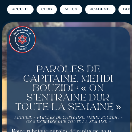
Accueil
Club
Actus
Académie
Bou
Paroles de
capitaine. Mehdi
Bouzidi : « On
s’entraîne dur
toute la semaine »
ACCUEIL
»
PAROLES DE CAPITAINE. MEHDI BOUZIDI : «
ON S’ENTRAÎNE DUR TOUTE LA SEMAINE »
Notre rubrique paroles de capitaine nous