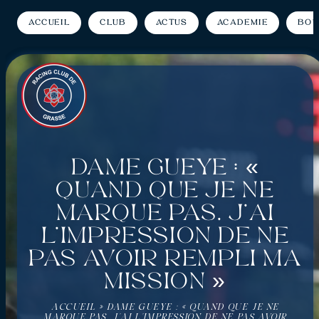
Accueil
Club
Actus
Académie
Bou
Dame Gueye : «
Quand que je ne
marque pas, j’ai
l’impression de ne
pas avoir rempli ma
mission »
ACCUEIL
»
DAME GUEYE : « QUAND QUE JE NE
MARQUE PAS, J’AI L’IMPRESSION DE NE PAS AVOIR