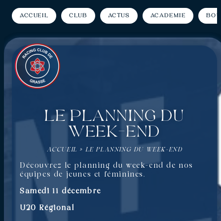
Accueil
Club
Actus
Académie
Bou
Le planning du
week-end
ACCUEIL
»
LE PLANNING DU WEEK-END
Découvrez le planning du week-end de nos
équipes de jeunes et féminines.
Samedi 11 décembre
U20 Régional