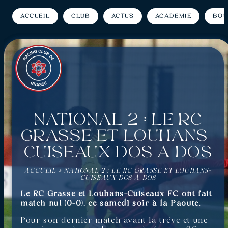
Accueil
Club
Actus
Académie
Bou
National 2 : Le RC
Grasse et Louhans-
Cuiseaux dos à dos
ACCUEIL
»
NATIONAL 2 : LE RC GRASSE ET LOUHANS-
CUISEAUX DOS À DOS
Le RC Grasse et Louhans-Cuiseaux FC ont fait
match nul (0-0), ce samedi soir à la Paoute.
Pour son dernier match avant la trêve et une