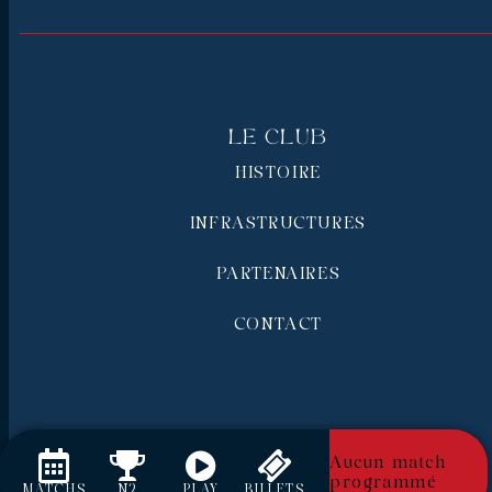
Le Club
HISTOIRE
INFRASTRUCTURES
PARTENAIRES
CONTACT
Aucun match
programmé
MATCHS
N2
PLAY
BILLETS