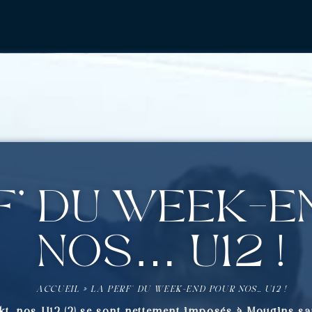
f’ du week-e
nos… U12 !
ACCUEIL
»
LA PERF’ DU WEEK-END POUR NOS… U12 !
 nos U12 (2) se sont nettement imposés à Mougins same