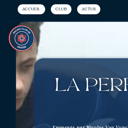
Accueil
Club
Actus
La per
Emmenés par Nicolas Van Vynckt,