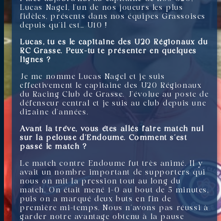
Lucas Nagel, l’un de nos joueurs les plus
fidèles, présents dans nos équipes Grassoises
depuis qu’il est… U10 !
Lucas, tu es le capitaine des U20 Régionaux du
RC Grasse. Peux-tu te présenter en quelques
lignes ?
Je me nomme Lucas Nagel et je suis
effectivement le capitaine des U20 Régionaux
du Racing Club de Grasse. J’évolue au poste de
défenseur central et je suis au club depuis une
dizaine d’années.
Avant la trêve, vous êtes allés faire match nul
sur la pelouse d’Endoume. Comment s’est
passé le match ?
Le match contre Endoume fut très animé. Il y
avait un nombre important de supporters qui
nous on mit la pression tout au long du
match. On était mené 1-0 au bout de 5 minutes,
puis on a marqué deux buts en fin de
première mi-temps. Nous n’avons pas réussi à
garder notre avantage obtenu à la pause