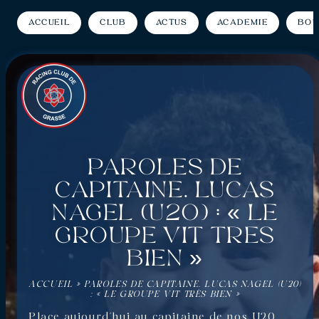
Accueil
Club
Actus
Académie
Bou
Paroles de
capitaine. Lucas
Nagel (U20) : « Le
groupe vit très
bien »
ACCUEIL
»
PAROLES DE CAPITAINE. LUCAS NAGEL (U20)
: « LE GROUPE VIT TRÈS BIEN »
Place aujourd’hui au capitaine de nos U20,