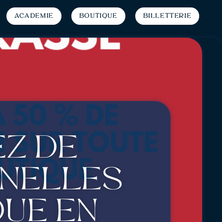
Académie
Boutique
Billetterie
ez de
nnelles
que en