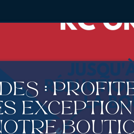
DES : Profit
es exceptio
notre bouti