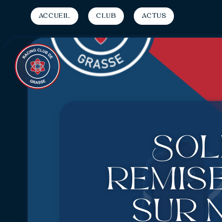
Accueil
Club
Actus
SOL
remis
sur 