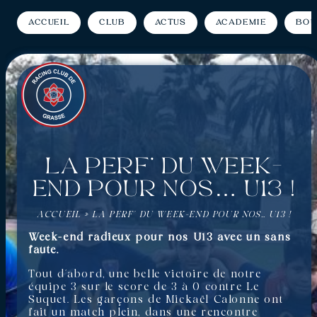
Accueil
Club
Actus
Académie
Bou
La perf’ du week-
end pour nos… U13 !
ACCUEIL
»
LA PERF’ DU WEEK-END POUR NOS… U13 !
Week-end radieux pour nos U13 avec un sans
faute.
Tout d’abord, une belle victoire de notre
équipe 3 sur le score de 3 à 0 contre Le
Suquet. Les garçons de Mickaël Calonne ont
fait un match plein, dans une rencontre