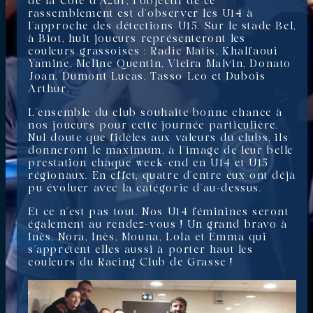
de la Côte d’Azur, l’objectif de ce
rassemblement est d’observer les U14 à
l’approche des détections U15. Sur le stade Bel,
à Biot, huit joueurs représenteront les
couleurs grassoises : Radic Matis, Khalfaoui
Yamine, Meline Quentin, Vieira Malvin, Donato
Joan, Dumont Lucas, Tasso Leo et Dubois
Arthur.
L’ensemble du club souhaite bonne chance à
nos joueurs pour cette journée particulière.
Nul doute que fidèles aux valeurs du clubs, ils
donneront le maximum, à l’image de leur belle
prestation chaque week-end en U14 et U15
régionaux. En effet, quatre d’entre eux ont déjà
pu évoluer avec la catégorie d’au-dessus.
Et ce n’est pas tout. Nos U14 féminines seront
également au rendez-vous ! Un grand bravo à
Inès, Nora, Inès, Mouna, Lola et Emma qui
s’apprêtent elles aussi à porter haut les
couleurs du Racing Club de Grasse !