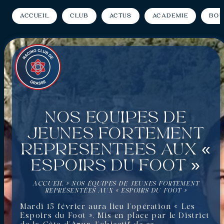
Accueil
Club
Actus
Académie
Bou
Nos équipes de
jeunes fortement
représentées aux «
Espoirs du Foot »
ACCUEIL
»
NOS ÉQUIPES DE JEUNES FORTEMENT
REPRÉSENTÉES AUX « ESPOIRS DU FOOT »
Mardi 15 février aura lieu l’opération « Les
Espoirs du Foot ». Mis en place par le District