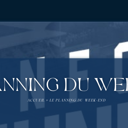
anning du w
ACCUEIL
»
LE PLANNING DU WEEK-END