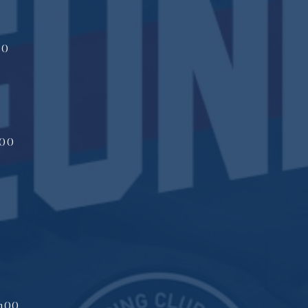
30
h00
1h00