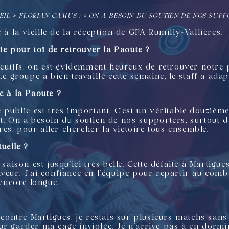
EIL
»
FLORIAN CAMUS : « ON A BESOIN DU SOUTIEN DE NOS SUPP
 à la vieille de la réception de GFA Rumilly-Vallières.
fie pour toi de retrouver la Paoute ?
utifs, on est évidemment heureux de retrouver notre
Le groupe a bien travaillé cette semaine, le staff a adap
c à la Paoute ?
e public est très important. C’est un véritable douziè
t. On a besoin du soutien de nos supporters, surtout d
es, pour aller chercher la victoire tous ensemble.
uelle ?
 saison est jusqu’ici très belle. Cette défaite à Martigu
veur. J’ai confiance en l’équipe pour repartir au comb
 encore longue.
h contre Martigues, je restais sur plusieurs matchs san
r garder ma cage inviolée. Je n’arrive pas à en dormir