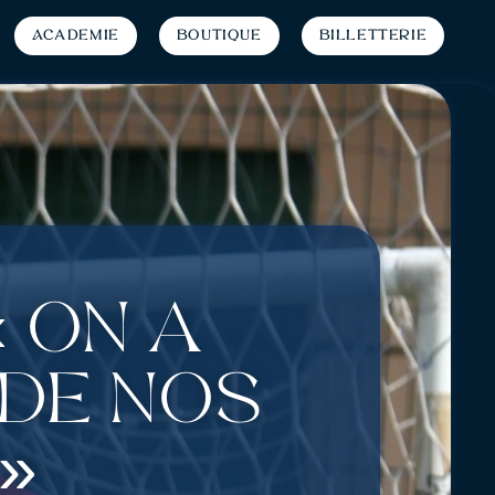
Académie
Boutique
Billetterie
« On a
 de nos
»