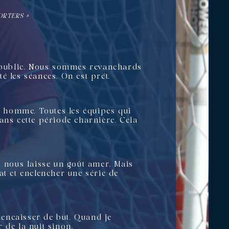
ORTERS »
 public. Nous sommes revanchards
té les séances. On est prêt.
me homme. Toutes les équipes qui
ans cette période charnière. Cela
es nous laisse un goût amer. Mais
at et enclencher une série de
s encaisser de but. Quand je
 de la nuit sinon.