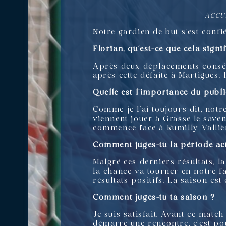
ACCU
Notre gardien de but s’est confié
Florian, qu’est-ce que cela signi
Après deux déplacements conséc
après cette défaite à Martigues. 
Quelle est l’importance du publi
Comme je l’ai toujours dit, notr
viennent jouer à Grasse le saven
commence face à Rumilly-Vallièr
Comment juges-tu la période act
Malgré ces derniers résultats, la
la chance va tourner en notre fa
résultats positifs. La saison est
Comment juges-tu ta saison ?
Je suis satisfait. Avant ce matc
démarre une rencontre, c’est pou